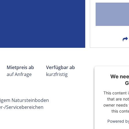
FACEBOOK
LIN
EMAIL
X
Mietpreis ab
Verfügbar ab
auf Anfrage
kurzfristig
We need
G
This content 
that are not
igem Natursteinboden
owner needs t
er-/Servicebereichen
this cont
Powered b