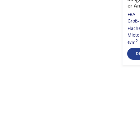
er A
FRA - 
Groß-
Fläch
Miete:
2
€/m
D