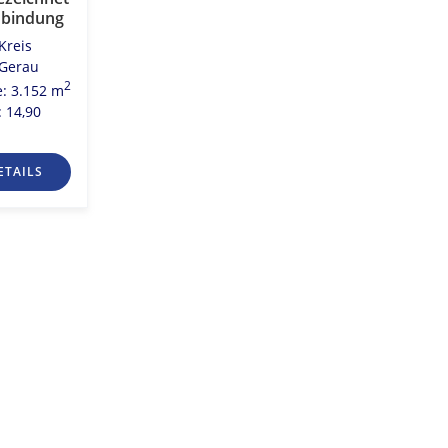
nbindung
Kreis
Gerau
2
e: 3.152 m
 14,90
ETAILS