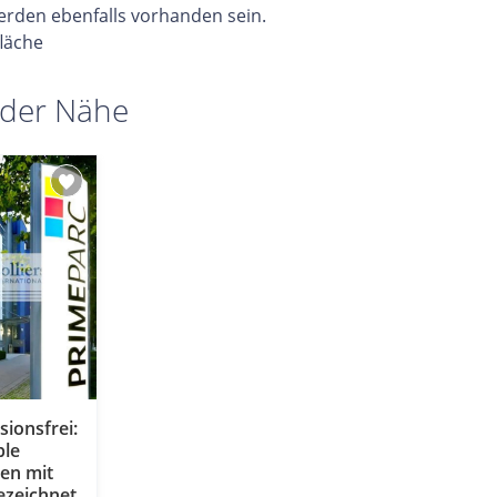
erden ebenfalls vorhanden sein.
fläche
 der Nähe
sionsfrei:
ble
en mit
ezeichnet