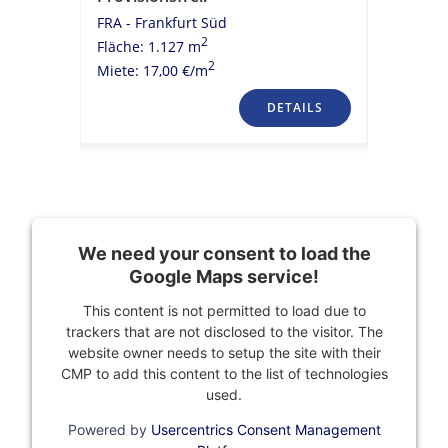
FRA - Frankfurt Süd
FRA - City
2
Fläche: 1.127 m
Fläche: 
2
Miete: 17,00 €/m
Miete: 21
TAILS
DETAILS
We need your consent to load the
Google Maps service!
This content is not permitted to load due to
trackers that are not disclosed to the visitor. The
website owner needs to setup the site with their
CMP to add this content to the list of technologies
used.
Powered by
Usercentrics Consent Management