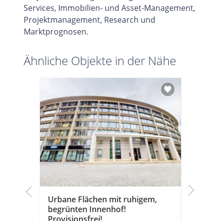
Services, Immobilien- und Asset-Management,
Projektmanagement, Research und
Marktprognosen.
Ähnliche Objekte in der Nähe
sondere
Urbane Flächen mit ruhigem,
Erstklas
rme!
begrünten Innenhof!
Hochwer
Provisionsfrei!
mit Ter