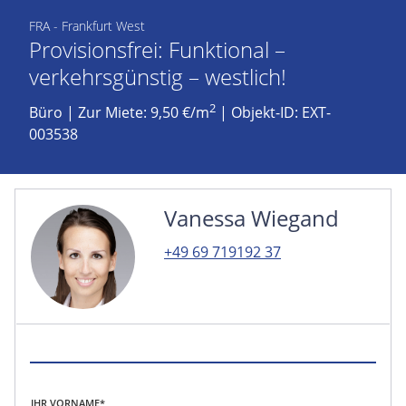
FRA - Frankfurt West
Provisionsfrei: Funktional –
verkehrsgünstig – westlich!
2
Büro
|
Zur Miete: 9,50 €/m
| Objekt-ID: EXT-
003538
Vanessa Wiegand
+49 69 719192 37
IHR VORNAME*