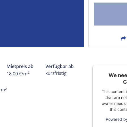
FACEBOOK
LIN
EMAIL
X
Mietpreis ab
Verfügbar ab
2
kurzfristig
18,00 €/m
We need
G
5 m²
This content 
that are not
owner needs t
this cont
Powered b