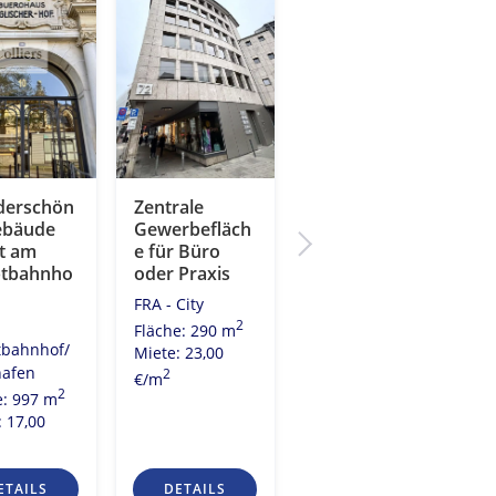
erschön
Zentrale
Provisionsfrei!
ebäude
Gewerbefläch
Ihr neues
kt am
e für Büro
Büro an
tbahnho
oder Praxis
renommierter
Adresse!
FRA - City
FRA - Westend
2
Fläche: 290 m
bahnhof/
2
Fläche: 1.174 m
Miete: 23,00
afen
Miete: 41,00
2
€/m
2
e: 997 m
2
€/m
: 17,00
ETAILS
DETAILS
DETAILS