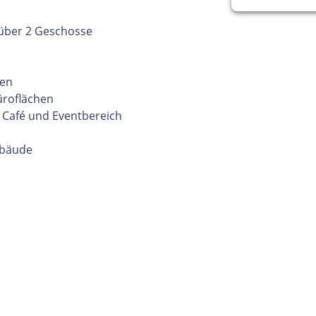
 über 2 Geschosse
ken
üroflächen
 Café und Eventbereich
ebäude