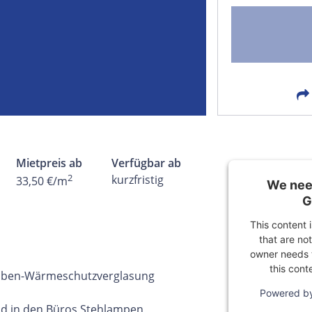
FACEBOOK
LIN
EMAIL
X
Mietpreis ab
Verfügbar ab
2
kurzfristig
33,50 €/m
We need
G
This content 
that are not
owner needs t
this cont
eiben-Wärmeschutzverglasung
Powered b
nd in den Büros Stehlampen