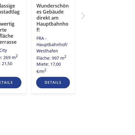
lassige
Wunderschön
Zentrale
nstadtlag
es Gebäude
Gewerbefläch
direkt am
e für Büro
wertig
Hauptbahnho
oder Praxis
rte
f!
FRA - City
fläche
FRA -
2
Fläche: 290 m
errasse
Hauptbahnhof/
Miete: 23,00
City
Westhafen
2
€/m
2
2
e: 269 m
Fläche: 997 m
: 21,50
Miete: 17,00
2
€/m
ETAILS
DETAILS
DETAILS