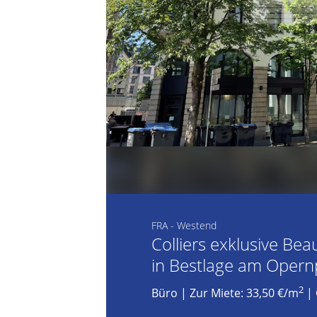
FRA - Westend
Colliers exklusive Be
in Bestlage am Opernpl
2
Büro
|
Zur Miete: 33,50 €/m
| 