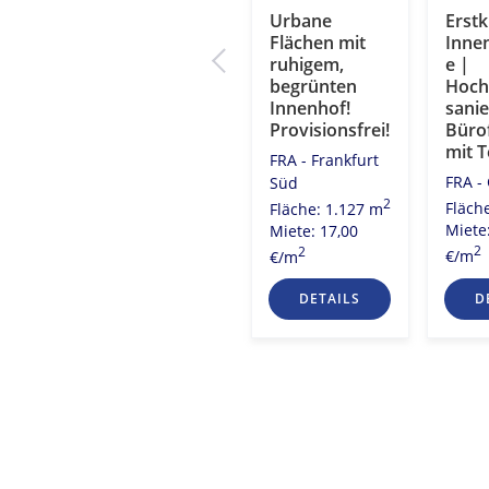
e
Modern und
Urbane
Erstk
fläc
kreativ!
Flächen mit
Inne
-Lage
Besondere
ruhigem,
e |
Architektur
begrünten
Hoch
mit viel
Innenhof!
sanie
tel
Charme!
Provisionsfrei!
Büro
2
3 m
mit T
FRA - Ostend
FRA - Frankfurt
0
FRA - 
West
Süd
2
2
Fläch
Fläche: 485 m
Fläche: 1.127 m
Miete
Miete: 19,50
Miete: 17,00
2
2
2
€/m
€/m
€/m
S
DETAILS
DETAILS
D