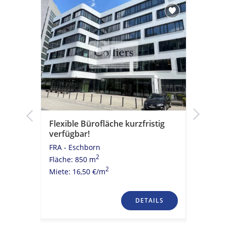
Flexible Bürofläche kurzfristig
Provisi
derne
verfügbar!
in Eschb
FRA - Eschborn
FRA - Es
2
Fläche: 850 m
Fläche: 6
2
Miete: 16,50 €/m
Miete: 14
TAILS
DETAILS