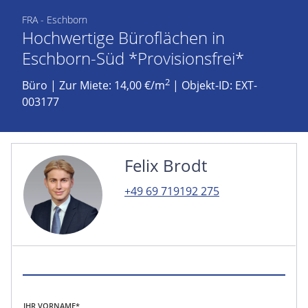
FRA - Eschborn
Hochwertige Büroflächen in
Eschborn-Süd *Provisionsfrei*
2
Büro
|
Zur Miete: 14,00 €/m
| Objekt-ID: EXT-
003177
Felix Brodt
+49 69 719192 275
IHR VORNAME*