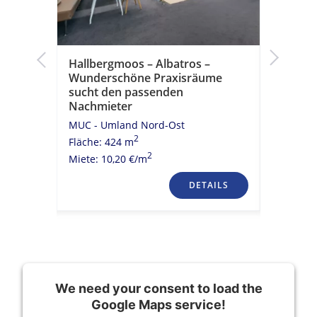
ür
Hallbergmoos – Albatros –
Hallber
Wunderschöne Praxisräume
Erfolgsb
sucht den passenden
MUC - Um
Nachmieter
Fläche: 2
MUC - Umland Nord-Ost
Miete: 10
2
Fläche: 424 m
2
Miete: 10,20 €/m
TAILS
DETAILS
We need your consent to load the
Google Maps service!