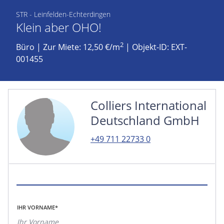
STR - Leinfelden-Echterdingen
Klein aber OHO!
2
Büro
|
Zur Miete: 12,50 €/m
| Objekt-ID: EXT-
001455
Colliers International
Deutschland GmbH
+49 711 22733 0
IHR VORNAME*