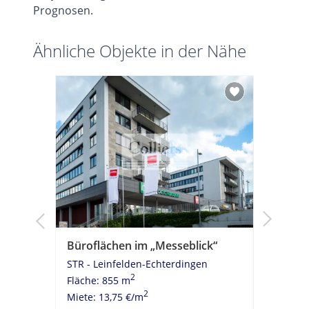
Prognosen.
Ähnliche Objekte in der Nähe
Büroflächen im „Messeblick“
Ein Kat
en
STR - Leinfelden-Echterdingen
STR - Le
2
Fläche: 855 m
Fläche: 2
2
Miete: 13,75 €/m
Miete: 12