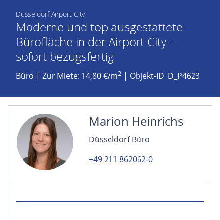
Düsseldorf Airport City
Moderne und top ausgestattete
Bürofläche in der Airport City –
sofort bezugsfertig
2
Büro
|
Zur Miete: 14,80 €/m
| Objekt-ID: D_P4623
Marion Heinrichs
Düsseldorf Büro
+49 211 862062-0