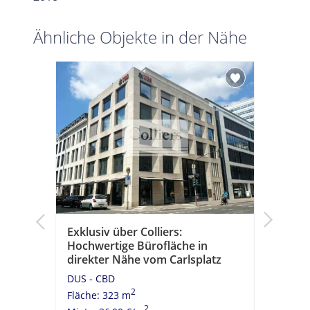
Ähnliche Objekte in der Nähe
dorfs
Exklusiv über Colliers:
Büroflä
Hochwertige Bürofläche in
zentral 
direkter Nähe vom Carlsplatz
Teilmar
DUS - CBD
DUS - Gr
2
Fläche: 323 m
Fläche: 
2