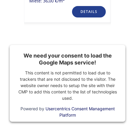
Miete: 36,00 €/m
Miete: 15
TAILS
DETAILS
We need your consent to load the
Google Maps service!
This content is not permitted to load due to
trackers that are not disclosed to the visitor. The
website owner needs to setup the site with their
CMP to add this content to the list of technologies
used.
Powered by
Usercentrics Consent Management
Platform