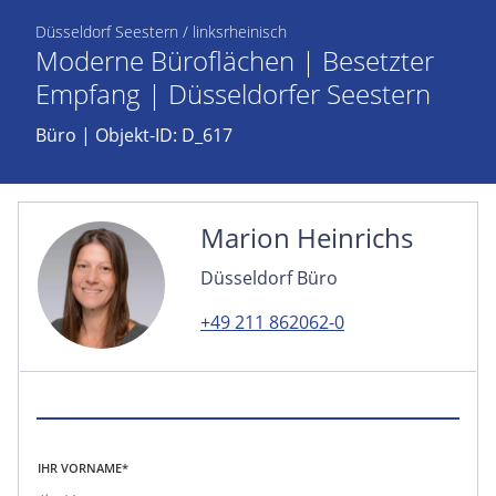
Düsseldorf Seestern / linksrheinisch
Moderne Büroflächen | Besetzter
Empfang | Düsseldorfer Seestern
Büro
| Objekt-ID: D_617
Marion Heinrichs
Düsseldorf Büro
+49 211 862062-0
IHR VORNAME*