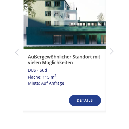
arer
Außergewöhnlicher Standort mit
Exklusiv
vielen Möglichkeiten
Hochwer
direkte
DUS - Süd
DUS - CB
2
Fläche: 115 m
Fläche: 
Miete: Auf Anfrage
Miete: 36
TAILS
DETAILS