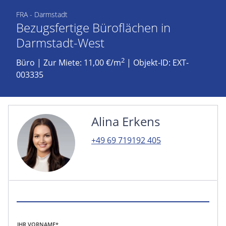
FRA - Darmstadt
Bezugsfertige Büroflächen in
Darmstadt-West
2
Büro
|
Zur Miete: 11,00 €/m
| Objekt-ID: EXT-
003335
Alina Erkens
+49 69 719192 405
IHR VORNAME*