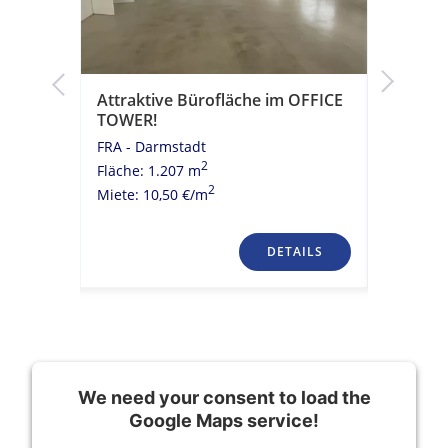
e
Attraktive Bürofläche im OFFICE
Flexible
chbarer
TOWER!
verfügb
FRA - Darmstadt
FRA - Da
2
Fläche: 1.207 m
Fläche: 
2
Miete: 10,50 €/m
Miete: 10
TAILS
DETAILS
We need your consent to load the
Google Maps service!