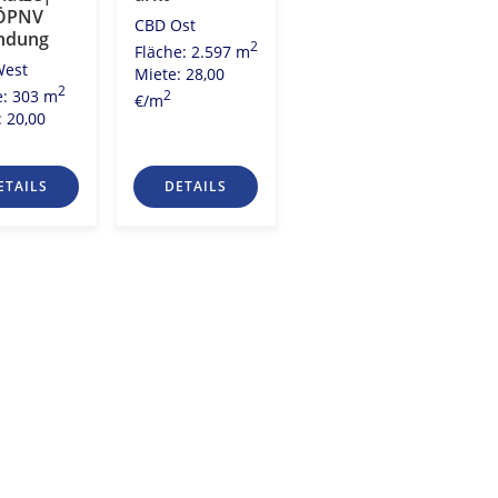
2
Fläche: 2.196 m
ÖPNV
CBD Ost
Miete: 27,50
ndung
2
Fläche: 2.597 m
2
€/m
West
Miete: 28,00
2
e: 303 m
2
€/m
: 20,00
ETAILS
DETAILS
DETAILS