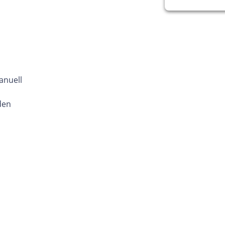
anuell
den