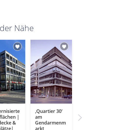
 der Nähe
rnisierte
‚Quartier 30‘
„Alte
flächen |
am
Lokfabrik“
decke &
Gendarmenm
City Ost
plätze|
arkt