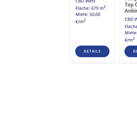
CBD West
2
Fläche: 3.980 m
Top 
2
Fläche: 679 m
Miete: 20,00
Anbi
2
8 m
Miete: 50,00
2
€/m
CBD 
0
2
€/m
Fläch
Miete
2
€/m
S
DETAILS
DETAILS
D