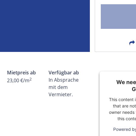
FACEBOOK
LIN
EMAIL
X
Mietpreis ab
Verfügbar ab
2
In Absprache
23,00 €/m
We need
mit dem
G
Vermieter.
This content 
that are not
owner needs t
this cont
Powered b