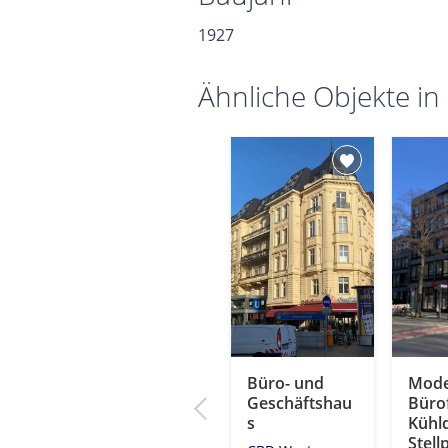
1927
Ähnliche Objekte in
Ihr neues
Büro- und
Mode
eiten
Büro!
Geschäftshau
Büro
s
Kühl
City Ost
atz
Stell