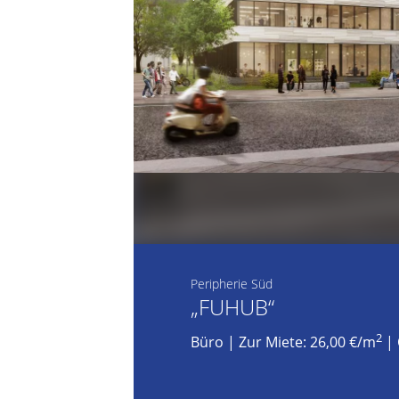
Peripherie Süd
„FUHUB“
2
Büro
|
Zur Miete: 26,00 €/m
| 