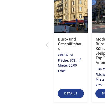
Ihr neues
Büro- und
Mode
eiten
Büro!
Geschäftshau
Büro
s
Kühl
City Ost
atz
Stell
CBD West
2
Fläche: 3.980 m
Top 
2
Fläche: 679 m
Miete: 20,00
Anbi
2
8 m
Miete: 50,00
2
€/m
CBD 
0
2
€/m
Fläch
Miete
2
€/m
S
DETAILS
DETAILS
D