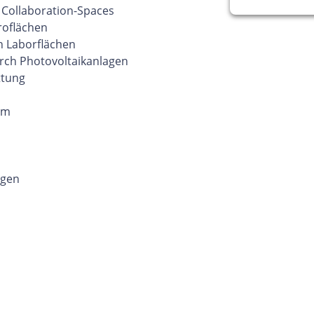
Collaboration-Spaces
üroflächen
n Laborflächen
rch Photovoltaikanlagen
ttung
 m
agen