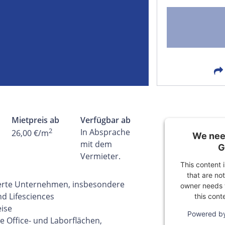
FACEBOOK
LIN
EMAIL
X
Mietpreis ab
Verfügbar ab
2
In Absprache
26,00 €/m
We need
mit dem
G
Vermieter.
This content 
that are not
tierte Unternehmen, insbesondere
owner needs t
d Lifesciences
this cont
eise
Powered b
re Office- und Laborflächen,