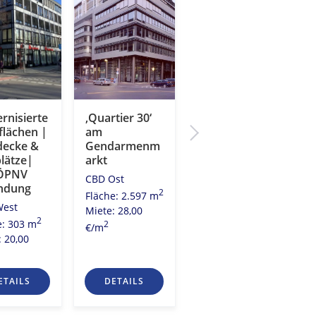
rnisierte
‚Quartier 30‘
„Alte
flächen |
am
Lokfabrik“
decke &
Gendarmenm
City Ost
plätze|
arkt
2
Fläche: 2.196 m
ÖPNV
CBD Ost
Miete: 27,50
ndung
2
Fläche: 2.597 m
2
€/m
West
Miete: 28,00
2
e: 303 m
2
€/m
: 20,00
ETAILS
DETAILS
DETAILS