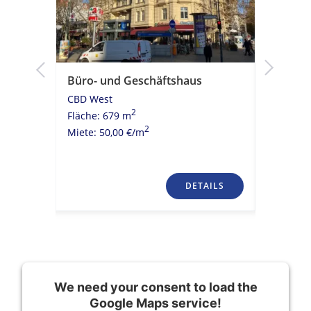
Büro- und Geschäftshaus
Moderni
Kühldeck
CBD West
ÖPNV A
2
Fläche: 679 m
CBD Wes
2
Miete: 50,00 €/m
Fläche: 
Miete: 20
TAILS
DETAILS
We need your consent to load the
Google Maps service!