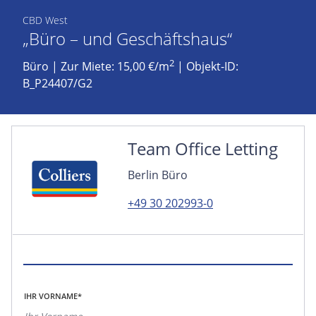
CBD West
„Büro – und Geschäftshaus“
2
Büro
|
Zur Miete: 15,00 €/m
| Objekt-ID:
B_P24407/G2
Team Office Letting
Berlin Büro
+49 30 202993-0
IHR VORNAME*