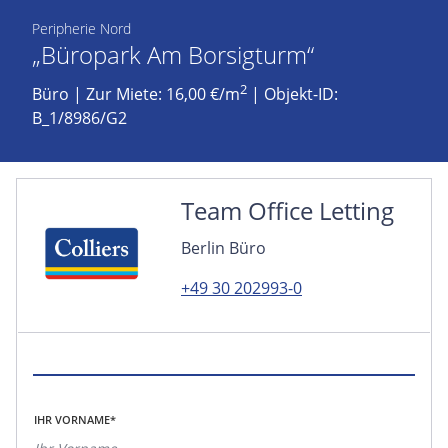
Peripherie Nord
„Büropark Am Borsigturm“
2
Büro
|
Zur Miete: 16,00 €/m
| Objekt-ID:
B_1/8986/G2
Team Office Letting
Berlin Büro
+49 30 202993-0
IHR VORNAME*