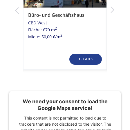
Büro- und Geschäftshaus
Moderni
Kühldeck
CBD West
ÖPNV A
2
Fläche: 679 m
CBD Wes
2
Miete: 50,00 €/m
Fläche: 
Miete: 20
TAILS
DETAILS
We need your consent to load the
Google Maps service!
This content is not permitted to load due to
trackers that are not disclosed to the visitor. The