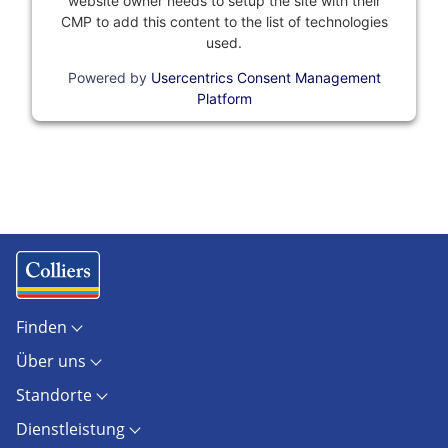
website owner needs to setup the site with their
CMP to add this content to the list of technologies
used.
Powered by
Usercentrics Consent Management
Platform
Finden
Objekte
Über uns
Standorte
Kontakt
Marktberichte
Standorte
Unternehmen
Immobilienlexikon
Berlin
Karriere
AGB
Dienstleistung
Dresden
Presse
AGB Hamburg