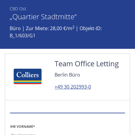
CBD Ost
„Quartier Stadtmitte“
2
Büro
|
Zur Miete: 28,00 €/m
| Objekt-ID:
B_1/603/G1
Team Office Letting
Berlin Büro
+49 30 202993-0
IHR VORNAME*