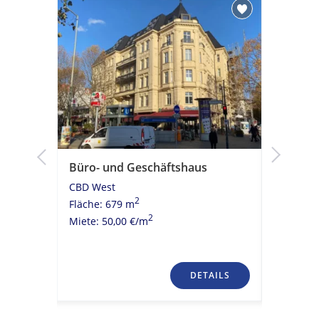
Büro- und Geschäftshaus
Moderni
Kühldeck
CBD West
ÖPNV A
2
Fläche: 679 m
CBD Wes
2
Miete: 50,00 €/m
Fläche: 
Miete: 20
TAILS
DETAILS