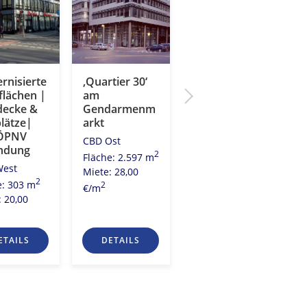
rnisierte
‚Quartier 30‘
„Alte
flächen |
am
Lokfabrik“
decke &
Gendarmenm
City Ost
plätze|
arkt
2
Fläche: 2.196 m
ÖPNV
CBD Ost
Miete: 27,50
ndung
2
Fläche: 2.597 m
2
€/m
West
Miete: 28,00
2
e: 303 m
2
€/m
: 20,00
ETAILS
DETAILS
DETAILS