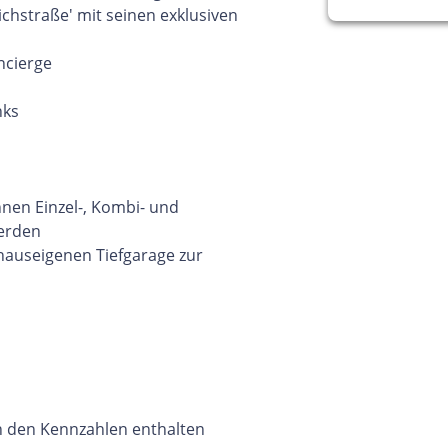
chstraße' mit seinen exklusiven
ncierge
nks
nnen Einzel-, Kombi- und
erden
 hauseigenen Tiefgarage zur
 den Kennzahlen enthalten