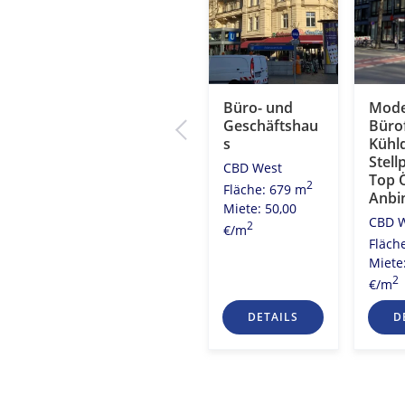
Ihr neues
Büro- und
Mode
eiten
Büro!
Geschäftshau
Büro
s
Kühl
City Ost
atz
Stell
CBD West
2
Fläche: 3.980 m
Top 
2
Fläche: 679 m
Miete: 20,00
Anbi
2
8 m
Miete: 50,00
2
€/m
CBD 
0
2
€/m
Fläch
Miete
2
€/m
S
DETAILS
DETAILS
D