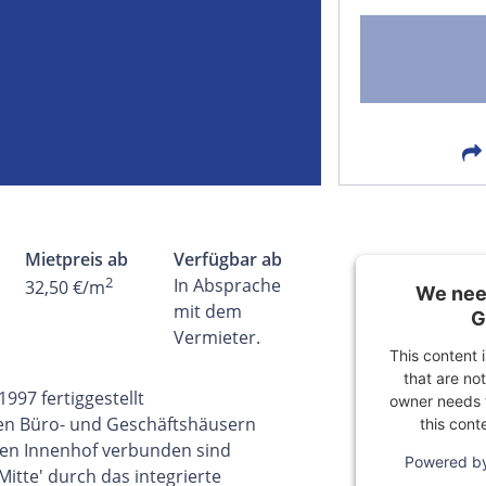
FACEBOOK
LIN
EMAIL
X
Mietpreis ab
Verfügbar ab
2
In Absprache
32,50 €/m
We need
mit dem
G
Vermieter.
This content 
that are not
997 fertiggestellt
owner needs t
llen Büro- und Geschäftshäusern
this cont
ten Innenhof verbunden sind
Powered b
itte' durch das integrierte