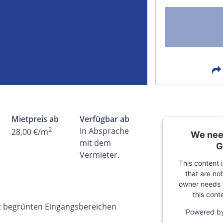
FACEBOOK
LIN
EMAIL
X
Mietpreis ab
Verfügbar ab
2
In Absprache
28,00 €/m
We need
mit dem
G
Vermieter.
This content 
that are not
owner needs t
this cont
it begrünten Eingangsbereichen
Powered b