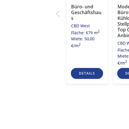
Ihr neues
Büro- und
Mode
eiten
Büro!
Geschäftshau
Büro
s
Kühl
City Ost
atz
Stell
CBD West
2
Fläche: 3.980 m
Top 
2
Fläche: 679 m
Miete: 20,00
Anbi
2
8 m
Miete: 50,00
2
€/m
CBD 
0
2
€/m
Fläch
Miete
2
€/m
S
DETAILS
DETAILS
D