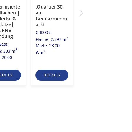
rnisierte
‚Quartier 30‘
„Alte
flächen |
am
Lokfabrik“
decke &
Gendarmenm
City Ost
plätze|
arkt
2
Fläche: 2.196 m
ÖPNV
CBD Ost
Miete: 27,50
ndung
2
Fläche: 2.597 m
2
€/m
West
Miete: 28,00
2
e: 303 m
2
€/m
: 20,00
ETAILS
DETAILS
DETAILS