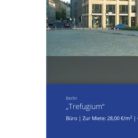
Berlin
„Trefugium“
2
Büro
|
Zur Miete: 28,00 €/m
| 