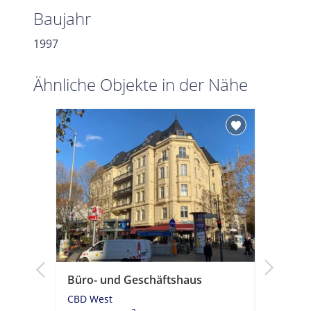
Baujahr
1997
Ähnliche Objekte in der Nähe
Büro- und Geschäftshaus
Moderni
Kühldeck
CBD West
ÖPNV A