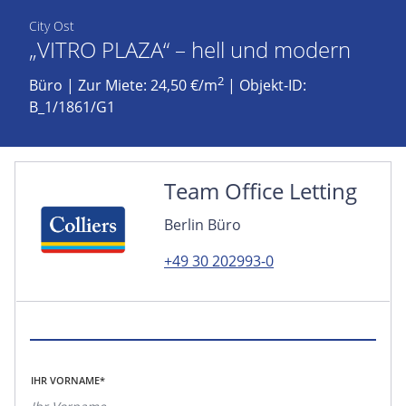
City Ost
„VITRO PLAZA“ – hell und modern
2
Büro
|
Zur Miete: 24,50 €/m
| Objekt-ID:
B_1/1861/G1
Team Office Letting
Berlin Büro
+49 30 202993-0
IHR VORNAME*