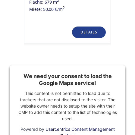
2
Fläche: 679 m
CBD Wes
2
Miete: 50,00 €/m
Fläche: 
Miete: 20
TAILS
DETAILS
We need your consent to load the
Google Maps service!
This content is not permitted to load due to
trackers that are not disclosed to the visitor. The
website owner needs to setup the site with their
CMP to add this content to the list of technologies
used.
Powered by
Usercentrics Consent Management