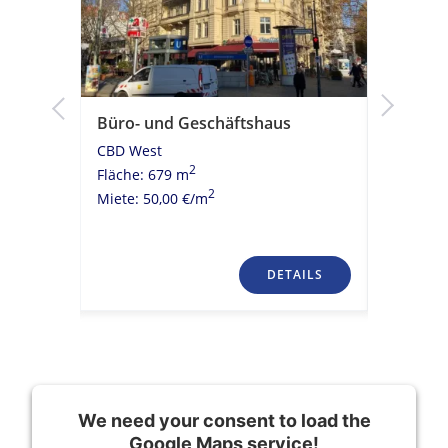
Büro- und Geschäftshaus
Moderni
Kühldeck
CBD West
ÖPNV A
2
Fläche: 679 m
CBD Wes
2
Miete: 50,00 €/m
Fläche: 
Miete: 20
TAILS
DETAILS
We need your consent to load the
Google Maps service!