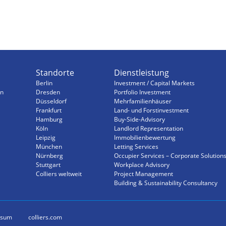
Standorte
Dienstleistung
Berlin
Investment / Capital Markets
n
Dresden
Portfolio Investment
Düsseldorf
Mehrfamilienhäuser
Frankfurt
Land- und Forstinvestment
Hamburg
Buy-Side-Advisory
Köln
Landlord Representation
Leipzig
Immobilienbewertung
München
Letting Services
Nürnberg
Occupier Services – Corporate Solution
Stuttgart
Workplace Advisory
Colliers weltweit
Project Management
Building & Sustainability Consultancy
ssum
colliers.com