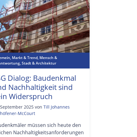
gemein
,
Markt & Trend
,
Mensch &
antwortung
,
Stadt & Architektur
SG Dialog: Baudenkmal
d Nachhaltigkeit sind
ein Widerspruch
 September 2025
von
Till Johannes
höfener-McCourt
udenkmäler müssen sich heute den
eichen Nachhaltigkeitsanforderungen