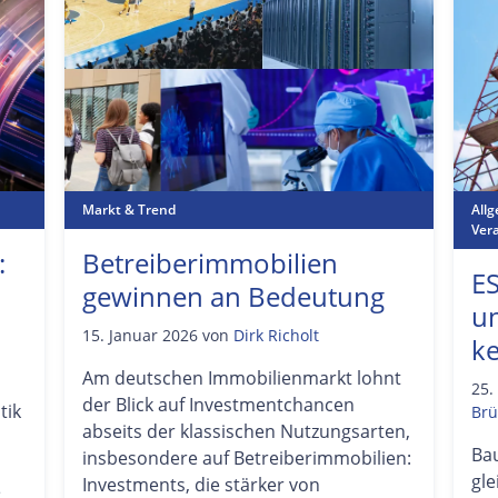
Markt & Trend
All
Ver
:
Betreiberimmobilien
E
gewinnen an Bedeutung
un
15. Januar 2026
von
Dirk Richolt
k
Am deutschen Immobilienmarkt lohnt
25.
der Blick auf Investmentchancen
tik
Brü
abseits der klassischen Nutzungsarten,
Ba
insbesondere auf Betreiberimmobilien:
gl
Investments, die stärker von
e