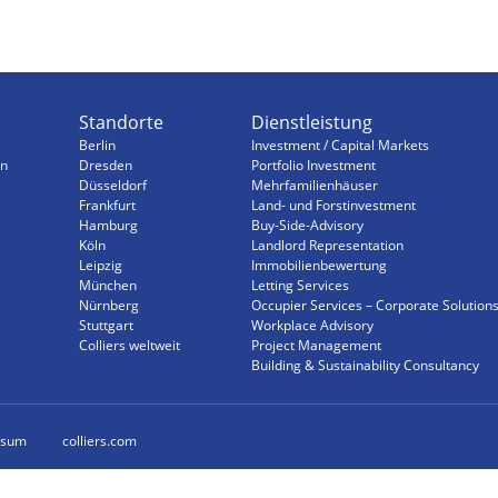
Standorte
Dienstleistung
Berlin
Investment / Capital Markets
n
Dresden
Portfolio Investment
Düsseldorf
Mehrfamilienhäuser
Frankfurt
Land- und Forstinvestment
Hamburg
Buy-Side-Advisory
Köln
Landlord Representation
Leipzig
Immobilienbewertung
München
Letting Services
Nürnberg
Occupier Services – Corporate Solution
Stuttgart
Workplace Advisory
Colliers weltweit
Project Management
Building & Sustainability Consultancy
ssum
colliers.com