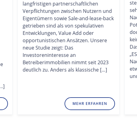
ste
langfristigen partnerschaftlichen
seh
Verpflichtungen zwischen Nutzern und
Na
Eigentümern sowie Sale-and-lease-back
Pot
getrieben sind als von spekulativen
doc
Entwicklungen, Value Add oder
kei
opportunistischen Ansätzen. Unsere
Da
neue Studie zeigt: Das
„E
Investoreninteresse an
Nac
Betreiberimmobilien nimmt seit 2023
he
et
deutlich zu. Anders als klassische […]
un
…]
MEHR ERFAHREN