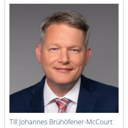
Till Johannes Brühöfener-McCourt