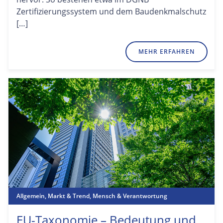
Zertifizierungssystem und dem Baudenkmalschutz
[…]
MEHR ERFAHREN
Allgemein
,
Markt & Trend
,
Mensch & Verantwortung
EU-Taxonomie – Bedeutung und